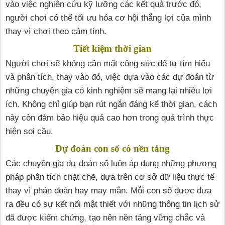
vào việc nghiên cứu kỹ lưỡng các kết quả trước đó,
người chơi có thể tối ưu hóa cơ hội thắng lợi của mình
thay vì chơi theo cảm tính.
Tiết kiệm thời gian
Người chơi sẽ không cần mất công sức để tự tìm hiểu
và phân tích, thay vào đó, việc dựa vào các dự đoán từ
những chuyên gia có kinh nghiệm sẽ mang lại nhiều lợi
ích. Không chỉ giúp bạn rút ngắn đáng kể thời gian, cách
này còn đảm bảo hiệu quả cao hơn trong quá trình thực
hiện soi cầu.
Dự đoán con số có nền tảng
Các chuyên gia dự đoán số luôn áp dụng những phương
pháp phân tích chặt chẽ, dựa trên cơ sở dữ liệu thực tế
thay vì phán đoán hay may mắn. Mỗi con số được đưa
ra đều có sự kết nối mật thiết với những thông tin lịch sử
đã được kiểm chứng, tạo nên nền tảng vững chắc và