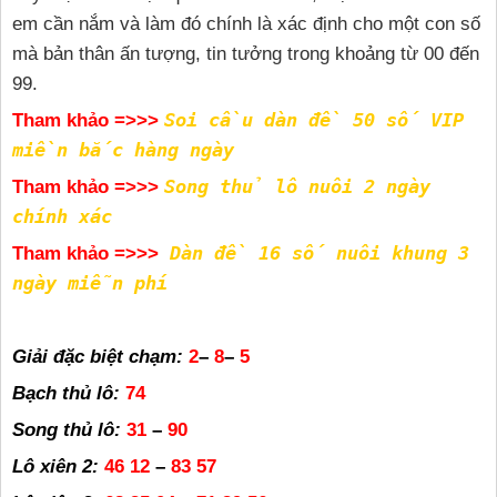
em cần nắm và làm đó chính là xác định cho một con số
mà bản thân ấn tượng, tin tưởng trong khoảng từ 00 đến
99.
Soi cầu dàn đề 50 số VIP
Tham khảo =>>>
miền bắc hàng ngày
Song thủ lô nuôi 2 ngày
Tham khảo =>>>
chính xác
Dàn đề 16 số nuôi khung 3
Tham khảo =>>>
ngày miễn phí
Giải đặc biệt chạm:
2
–
8
–
5
Bạch thủ lô:
74
Song thủ lô:
31
–
90
Lô xiên 2:
46 12
–
83 57