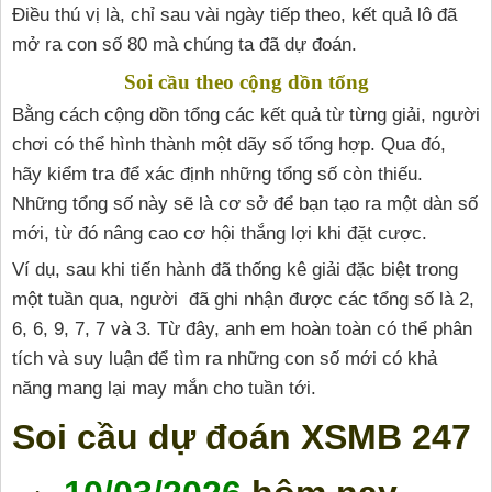
Điều thú vị là, chỉ sau vài ngày tiếp theo, kết quả lô đã
mở ra con số 80 mà chúng ta đã dự đoán.
Soi cầu theo cộng dồn tổng
Bằng cách cộng dồn tổng các kết quả từ từng giải, người
chơi có thể hình thành một dãy số tổng hợp. Qua đó,
hãy kiểm tra để xác định những tổng số còn thiếu.
Những tổng số này sẽ là cơ sở để bạn tạo ra một dàn số
mới, từ đó nâng cao cơ hội thắng lợi khi đặt cược.
Ví dụ, sau khi tiến hành đã thống kê giải đặc biệt trong
một tuần qua, người đã ghi nhận được các tổng số là 2,
6, 6, 9, 7, 7 và 3. Từ đây, anh em hoàn toàn có thể phân
tích và suy luận để tìm ra những con số mới có khả
năng mang lại may mắn cho tuần tới.
Soi cầu dự đoán XSMB 247