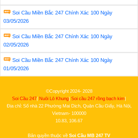
Soi Cầu Miền Bắc 247 Chính Xác 100 Ngày
03/05/2026
Soi Cầu Miền Bắc 247 Chính Xác 100 Ngày
02/05/2026
Soi Cầu Miền Bắc 247 Chính Xác 100 Ngày
01/05/2026
©Copyright 2024- 2028
Soi Cầu 247
|
Nuôi Lô Khung
|
Soi cầu 247 rồng bạch kim
|
Địa chỉ:
Số nhà 22 Phường Mai Dịch
,
Quận Cầu Giấy, Hà Nội
,
Vietnam
-
100000
10.83
,
106.67
Bản quyền thuộc về
Soi Cầu MB 247 TV