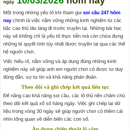
10/03/2026
hôm nay
ngày
Một trong những yếu tố khi tham gia
soi cầu 247 hôm
nay
chính là việc nắm vững những kinh nghiệm từ các
bậc cao thủ lão làng đi trước truyền lại. Những bài học
này sẽ không chỉ là yếu tố thực tiễn mà còn chứa đựng
những bí quyết tinh túy nhất được truyền lại qua các thế
hệ người chơi.
Việc hiểu rõ, nắm vững và áp dụng đúng những kinh
nghiệm này sẽ giúp anh em người chơi có được tư duy
đúng đắn, sự tự tin và khả năng phán đoán.
Theo dõi và ghi chép kết quả liên tục
Để nâng cao khả năng soi cầu, các lô thủ nên chăm chú
theo dõi kết quả xổ số hàng ngày. Việc ghi chép lại dữ
liệu trong vòng 30 ngày sẽ giúp người chơi có thêm cái
nhìn tổng quan về diễn biến các con số.
Áp dụng chiến thuật lô câm