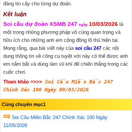
đáng tin cậy cho từng dự đoán.
Kết luận
Soi cầu dự đoán XSMB 247
10/03/2026
là
ngày
một trong những phương pháp vô cùng quan trọng và
hữu ích cho những anh em cộng đồng lô thủ hiện tại.
Mong rằng, qua bài viết này của
soi cầu 247
các nội
dung thông tin về công cụ tuyệt vời này có thể được anh
em nắm bắt và dùng làm vũ khí để chiến thắng trong các
cuộc chơi.
Soi Cầu Miền Bắc 247
Tham khảo =>>>
Chính Xác 100 Ngày 09/03/2026
Cùng chuyên mục1
Soi Cầu Miền Bắc 247 Chính Xác 100 Ngày
11/05/2026