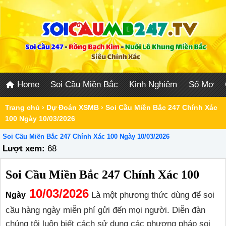
Home
Soi Cầu Miền Bắc
Kinh Nghiệm
Sổ Mơ
Trang chủ
›
Dự Đoán XSMB
›
Soi Cầu Miền Bắc 247 Chính Xác
100 Ngày 10/03/2026
Soi Cầu Miền Bắc 247 Chính Xác 100 Ngày 10/03/2026
Lượt xem:
68
Soi Cầu Miền Bắc 247 Chính Xác 100
10/03/2026
Là một phương thức dùng để soi
Ngày
cầu hàng ngày miễn phí gửi đến mọi người. Diễn đàn
chúng tôi luôn biết cách sử dụng các phương pháp soi