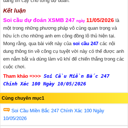
đáng tin cậy cho từng dự đoán.
Kết luận
Soi cầu dự đoán XSMB 247
11/05/2026
là
ngày
một trong những phương pháp vô cùng quan trọng và
hữu ích cho những anh em cộng đồng lô thủ hiện tại.
Mong rằng, qua bài viết này của
soi cầu 247
các nội
dung thông tin về công cụ tuyệt vời này có thể được anh
em nắm bắt và dùng làm vũ khí để chiến thắng trong các
cuộc chơi.
Soi Cầu Miền Bắc 247
Tham khảo =>>>
Chính Xác 100 Ngày 10/05/2026
Cùng chuyên mục1
Soi Cầu Miền Bắc 247 Chính Xác 100 Ngày
10/05/2026