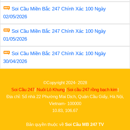
Soi Cầu Miền Bắc 247 Chính Xác 100 Ngày
02/05/2026
Soi Cầu Miền Bắc 247 Chính Xác 100 Ngày
01/05/2026
Soi Cầu Miền Bắc 247 Chính Xác 100 Ngày
30/04/2026
©Copyright 2024- 2028
Soi Cầu 247
|
Nuôi Lô Khung
|
Soi cầu 247 rồng bạch kim
|
Địa chỉ:
Số nhà 22 Phường Mai Dịch
,
Quận Cầu Giấy, Hà Nội
,
Vietnam
-
100000
10.83
,
106.67
Bản quyền thuộc về
Soi Cầu MB 247 TV