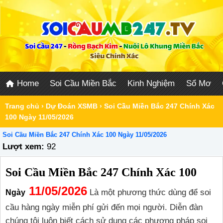
Home
Soi Cầu Miền Bắc
Kinh Nghiệm
Sổ Mơ
Trang chủ
›
Dự Đoán XSMB
›
Soi Cầu Miền Bắc 247 Chính Xác
100 Ngày 11/05/2026
Soi Cầu Miền Bắc 247 Chính Xác 100 Ngày 11/05/2026
Lượt xem:
92
Soi Cầu Miền Bắc 247 Chính Xác 100
11/05/2026
Là một phương thức dùng để soi
Ngày
cầu hàng ngày miễn phí gửi đến mọi người. Diễn đàn
chúng tôi luôn biết cách sử dụng các phương pháp soi