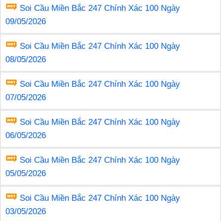
Soi Cầu Miền Bắc 247 Chính Xác 100 Ngày
09/05/2026
Soi Cầu Miền Bắc 247 Chính Xác 100 Ngày
08/05/2026
Soi Cầu Miền Bắc 247 Chính Xác 100 Ngày
07/05/2026
Soi Cầu Miền Bắc 247 Chính Xác 100 Ngày
06/05/2026
Soi Cầu Miền Bắc 247 Chính Xác 100 Ngày
05/05/2026
Soi Cầu Miền Bắc 247 Chính Xác 100 Ngày
03/05/2026