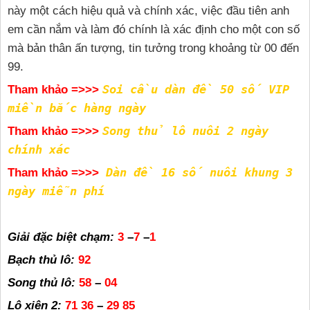
này một cách hiệu quả và chính xác, việc đầu tiên anh
em cần nắm và làm đó chính là xác định cho một con số
mà bản thân ấn tượng, tin tưởng trong khoảng từ 00 đến
99.
Soi cầu dàn đề 50 số VIP
Tham khảo =>>>
miền bắc hàng ngày
Song thủ lô nuôi 2 ngày
Tham khảo =>>>
chính xác
Dàn đề 16 số nuôi khung 3
Tham khảo =>>>
ngày miễn phí
Giải đặc biệt chạm:
3
–
7
–
1
Bạch thủ lô:
92
Song thủ lô:
58
–
04
Lô xiên 2:
71 36
–
29 85