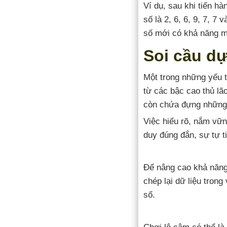
Ví dụ, sau khi tiến h
số là 2, 6, 6, 9, 7, 7
số mới có khả năng m
Soi cầu d
Một trong những yếu t
từ các bậc cao thủ lão
còn chứa đựng những b
Việc hiểu rõ, nắm vữ
duy đúng đắn, sự tự t
Để nâng cao khả năng 
chép lại dữ liệu tron
số.