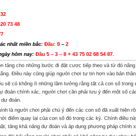
 32
20 73 48
7
xác nhất miền bắc:
Đầu: 9
–
2
 ngày hôm nay:
Đầu 5 – 3 – 8 + 43 75 02 68 54 87.
n tảng cho những bước đi đặt cược tiếp theo và từ đó nâng 
ắng. Điều này cũng giúp người chơi tự tin hơn vào bản thân
ểu sẽ có không ít những lầm tưởng rằng tất cả con số trong 
dự đoán chính xác, người chơi cần phải lưu ý đến một số c
 dự đoán.
hính là người chơi phải chú ý đến các con số đã xuất hiện rồ
thời điểm quay lại của con số đó trong các kỳ. Chính điều n
uật, tăng khả năng dự đoán và áp dụng phương pháp chính x