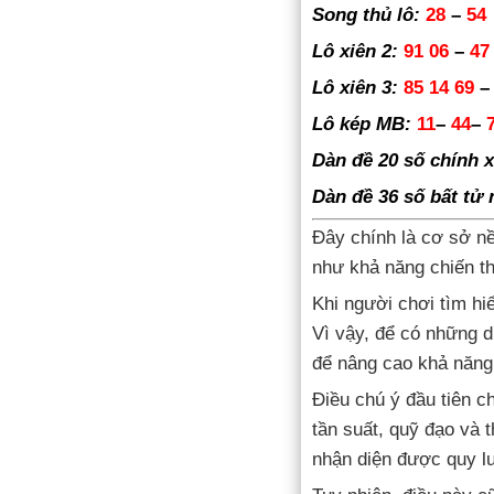
Song thủ lô:
28
–
54
Lô xiên 2:
91 06
–
47
Lô xiên 3:
85 14 69
–
Lô kép MB:
11
–
44
–
7
Dàn đề 20 số chính 
Dàn đề 36 số bất tử
Đây chính là cơ sở nề
như khả năng chiến th
Khi người chơi tìm hi
Vì vậy, để có những 
để nâng cao khả năng
Điều chú ý đầu tiên c
tần suất, quỹ đạo và 
nhận diện được quy l