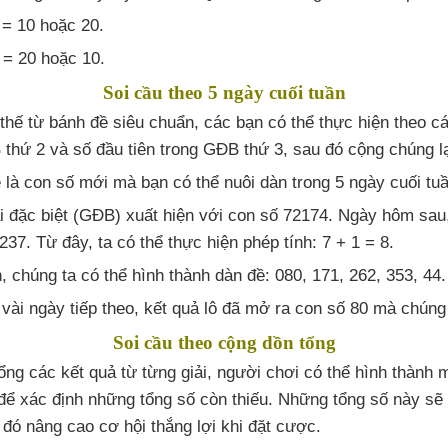
 =
10 hoặc 20.
= 20 hoặc 10.
Soi cầu theo 5 ngày cuối tuần
i thế từ bánh đề siêu chuẩn, các bạn có thể thực hiện theo c
 thứ 2 và số đầu tiên trong GĐB thứ 3, sau đó cộng chúng lạ
là con số mới mà bạn có thể nuôi dàn trong 5 ngày cuối tuầ
iải đặc biệt (GĐB) xuất hiện với con số 72174. Ngày hôm sau,
237. Từ đây, ta có thể thực hiện phép tính: 7 + 1 = 8.
, chúng ta có thể hình thành dàn đề: 080, 171, 262, 353, 44.
u vài ngày tiếp theo, kết quả lô đã mở ra con số 80 mà chúng
Soi cầu theo cộng dồn tổng
ng các kết quả từ từng giải, người chơi có thể hình thành 
để xác định những tổng số còn thiếu. Những tổng số này sẽ 
 đó nâng cao cơ hội thắng lợi khi đặt cược.