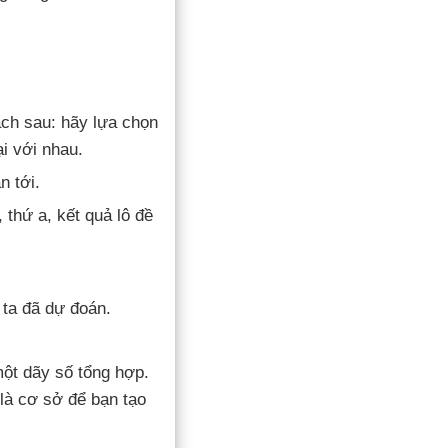
ách sau: hãy lựa chọn
i với nhau.
n tới.
 thứ a, kết quả lô đề
 ta đã dự đoán.
một dãy số tổng hợp.
là cơ sở để bạn tạo