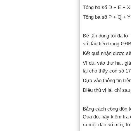
Tổng ba số
D +
E +
X
Tổng ba số
P +
Q
+
Y
Để tận dụng tối đa lợ
số đầu tiên trong GĐB
Kết quả nhận được sẽ 
Ví dụ, vào thứ hai, g
lại cho thấy con số 17
Dựa vào thông tin trên
Điều thú vị là, chỉ sa
Bằng cách cộng dồn tổ
Qua đó, hãy kiểm tra 
ra một dàn số mới, từ