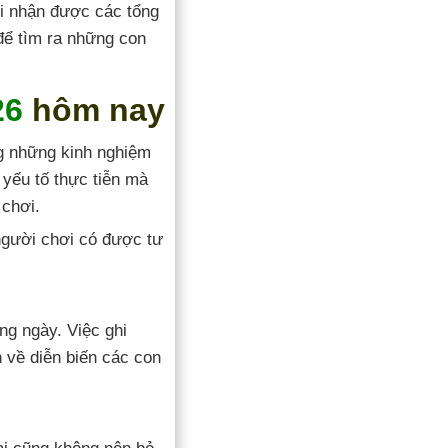
ghi nhận được các tổng
 để tìm ra những con
26
hôm nay
g những kinh nghiệm
 yếu tố thực tiễn mà
 chơi.
người chơi có được tư
ng ngày. Việc ghi
n về diễn biến các con