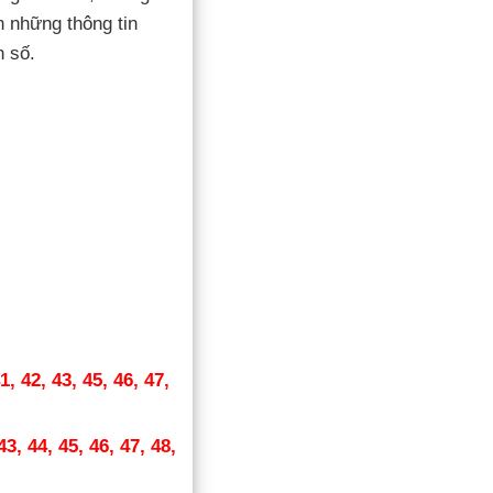
 những thông tin
n số.
1, 42, 43, 45, 46, 47,
43, 44, 45, 46, 47, 48,