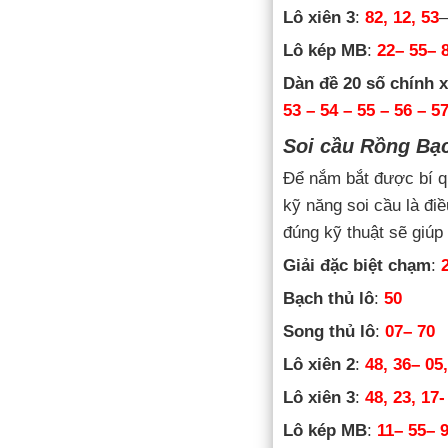
Lô xiên 3
:
82, 12, 53
Lô kép MB
:
22– 55– 
Dàn đề 20 số chính 
53 – 54 – 55 – 56 – 57
Soi cầu Rồng Bạ
Để nắm bắt được bí 
kỹ năng soi cầu là đi
đúng kỹ thuật sẽ giúp 
Giải đặc biệt chạm
:
2
Bạch thủ lô
:
50
Song thủ lô
:
07– 70
Lô xiên 2
:
48, 36– 05
Lô xiên 3
:
48, 23, 17-
Lô kép MB
:
11– 55– 