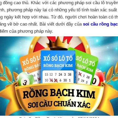
ng đồng cao thủ. Khác với các phương pháp soi cầu lô truyề
nh, phương pháp này lại có những yếu tố tính toán xác suất
ng ngày kết hợp với nhau. Từ đó, người chơi hoàn toàn có t
ng về bờ cao nhất. Bài viết dưới đây của
soi cầu rồng bạ
điểm của phương pháp này.