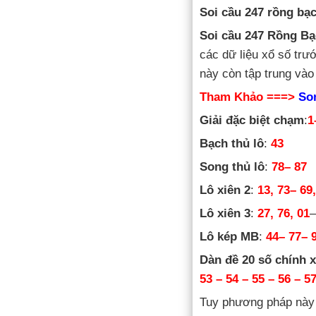
Soi cầu 247 rồng bạc
Soi cầu 247 Rồng B
các dữ liệu xổ số trư
này còn tập trung vào
Tham Khảo ===>
So
Giải đặc biệt chạm
:
1
Bạch thủ lô
:
43
Song thủ lô
:
78– 87
Lô xiên 2
:
13, 73– 69,
Lô xiên 3
:
27, 76, 01
Lô kép MB
:
44– 77– 
Dàn đề 20 số chính 
53 – 54 – 55 – 56 – 57
Tuy phương pháp này 