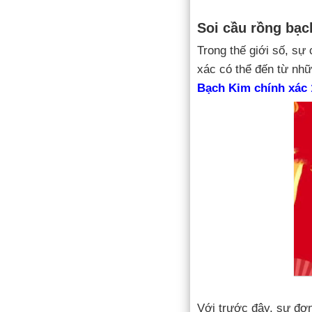
Soi cầu rồng bạc
Trong thế giới số, sự
xác có thể đến từ nhữ
Bạch Kim chính xác
Với trước đây, sự đơn