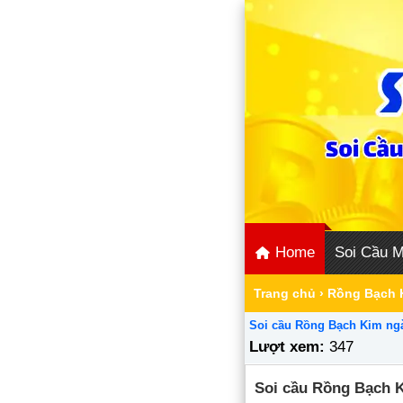
Home
Soi Cầu M
Trang chủ
›
Rồng Bạch 
Soi cầu Rồng Bạch Kim ngà
Lượt xem:
347
Soi cầu Rồng Bạch 