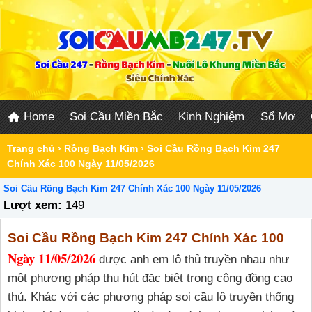
Home
Soi Cầu Miền Bắc
Kinh Nghiệm
Sổ Mơ
Trang chủ
›
Rồng Bạch Kim
›
Soi Cầu Rồng Bạch Kim 247
Chính Xác 100 Ngày 11/05/2026
Soi Cầu Rồng Bạch Kim 247 Chính Xác 100 Ngày 11/05/2026
Lượt xem:
149
Soi Cầu Rồng Bạch Kim 247 Chính Xác 100
Ngày 11/05/2026
được anh em lô thủ truyền nhau như
một phương pháp thu hút đặc biệt trong cộng đồng cao
thủ. Khác với các phương pháp soi cầu lô truyền thống