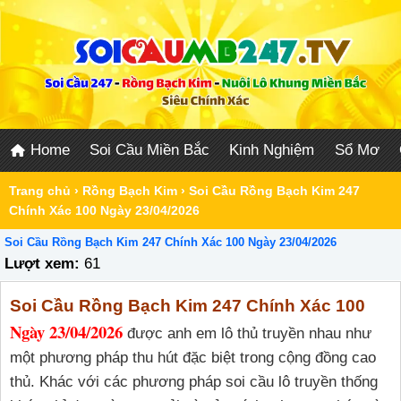
Home
Soi Cầu Miền Bắc
Kinh Nghiệm
Sổ Mơ
Trang chủ
›
Rồng Bạch Kim
›
Soi Cầu Rồng Bạch Kim 247
Chính Xác 100 Ngày 23/04/2026
Soi Cầu Rồng Bạch Kim 247 Chính Xác 100 Ngày 23/04/2026
Lượt xem:
61
Soi Cầu Rồng Bạch Kim 247 Chính Xác 100
Ngày 23/04/2026
được anh em lô thủ truyền nhau như
một phương pháp thu hút đặc biệt trong cộng đồng cao
thủ. Khác với các phương pháp soi cầu lô truyền thống