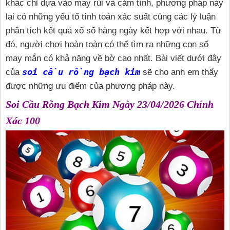
khác chỉ dựa vào may rủi và cảm tính, phương pháp này
lại có những yếu tố tính toán xác suất cùng các lý luận
phân tích kết quả xổ số hàng ngày kết hợp với nhau. Từ
đó, người chơi hoàn toàn có thể tìm ra những con số
may mắn có khả năng về bờ cao nhất. Bài viết dưới đây
soi cầu rồng bạch kim
của
sẽ cho anh em thấy
được những ưu điểm của phương pháp này.
Soi Cầu Rồng Bạch Kim Ngày 23/04/2026 Chính
Xác 100