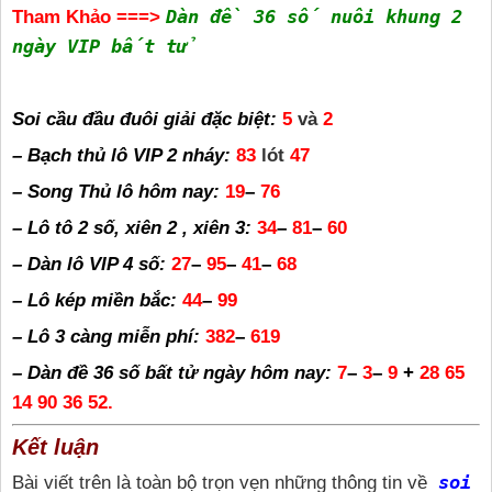
Dàn đề 36 số nuôi khung 2
Tham Khảo ===>
ngày VIP bất tử
Soi cầu đầu đuôi giải đặc biệt:
5
và
2
– Bạch thủ lô VIP 2 nháy:
83
lót
47
– Song Thủ lô hôm nay:
19
–
76
– Lô tô 2 số, xiên 2 , xiên 3:
34
–
81
–
60
– Dàn lô VIP 4 số:
27
–
95
–
41
–
68
– Lô kép miền bắc:
44
–
99
– Lô 3 càng miễn phí:
382
–
619
– Dàn đề 36 số bất tử ngày hôm nay:
7
–
3
–
9
+
28 65
14 90 36 52.
Kết luận
soi
Bài viết trên là toàn bộ trọn vẹn những thông tin về