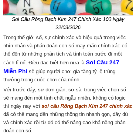
Soi Cầu Rồng Bạch Kim 247 Chính Xác 100 Ngày
22/03/2026
Trong thế giới số, sự chính xác và hiệu quả trong việc
nhìn nhận và phán đoán con số may mắn chính xác có
thể đến từ những phân tích và tính toán bước đi một
Soi Cầu 247
cách tỉ mỉ. Điều đặc biệt hơn nữa là
Miễn Phí
sẽ giúp người chơi gia tăng tỷ lệ trúng
thưởng trong cuộc chơi của mình.
Với trước đây, sự đơn giản, sơ sài trong việc chọn số
sẽ mang đến một tính chất ngẫu nhiên, không có logic
thì ngày nay với
soi cầu Rồng Bạch Kim 247 chính xác
đã có thể mang đến những thông tin nhanh gọn, đầy đủ
và chính xác rồi từ đó có thể nâng cao khả năng phán
đoán con số.