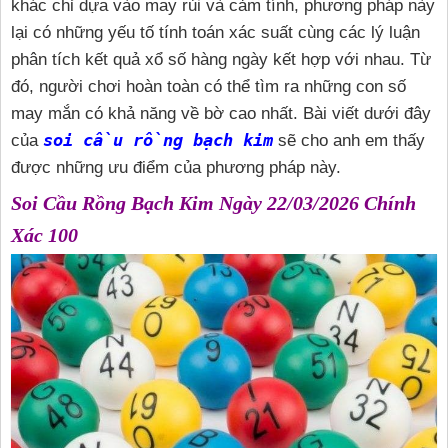
khác chỉ dựa vào may rủi và cảm tính, phương pháp này
lại có những yếu tố tính toán xác suất cùng các lý luận
phân tích kết quả xổ số hàng ngày kết hợp với nhau. Từ
đó, người chơi hoàn toàn có thể tìm ra những con số
may mắn có khả năng về bờ cao nhất. Bài viết dưới đây
soi cầu rồng bạch kim
của
sẽ cho anh em thấy
được những ưu điểm của phương pháp này.
Soi Cầu Rồng Bạch Kim Ngày 22/03/2026 Chính
Xác 100