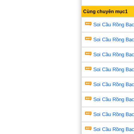
Cùng chuyên mục1
Soi Cầu Rồng Bạc
Soi Cầu Rồng Bạc
Soi Cầu Rồng Bạc
Soi Cầu Rồng Bạc
Soi Cầu Rồng Bạc
Soi Cầu Rồng Bạc
Soi Cầu Rồng Bạc
Soi Cầu Rồng Bạc