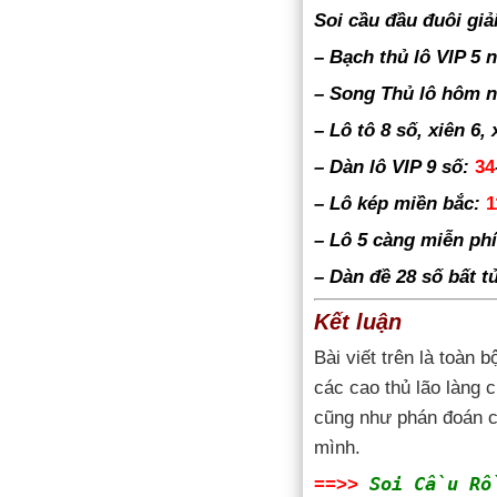
Soi cầu đầu đuôi giải
– Bạch thủ lô VIP 5 
– Song Thủ lô hôm n
– Lô tô 8 số, xiên 6, 
– Dàn lô VIP 9 số:
34
– Lô kép miền bắc:
1
– Lô 5 càng miễn phí
– Dàn đề 28 số bất 
Kết luận
Bài viết trên là toàn 
các cao thủ lão làng 
cũng như phán đoán c
mình.
Soi Cầu Rồn
==>>