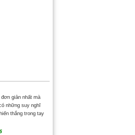
 đơn giản nhất mà
 có những suy nghĩ
iến thắng trong tay
6