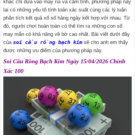
khác chỉ dựa vào may rủi và cảm tính, phương pháp này
lại có những yếu tố tính toán xác suất cùng các lý luận
phân tích kết quả xổ số hàng ngày kết hợp với nhau. Từ
đó, người chơi hoàn toàn có thể tìm ra những con số
may mắn có khả năng về bờ cao nhất. Bài viết dưới đây
soi cầu rồng bạch kim
của
sẽ cho anh em thấy
được những ưu điểm của phương pháp này.
Soi Cầu Rồng Bạch Kim Ngày 15/04/2026 Chính
Xác 100