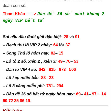
đoán con số.
Dàn đề 36 số nuôi khung 2
Tham Khảo ===>
ngày VIP bất tử
Soi cầu đầu đuôi giải đặc biệt:
28
và
91
– Bạch thủ lô VIP 2 nháy:
64
lót
37
– Song Thủ lô hôm nay:
82
–
15
– Lô tô 2 số, xiên 2 , xiên 3:
49
–
76
–
53
– Dàn lô VIP 4 số:
642
–
815
–
973
–
506
– Lô kép miền bắc:
88
–
23
– Lô 3 càng miễn phí:
781
–
294
– Dàn đề 36 số bất tử ngày hôm nay:
69
–
41
–
97
+
14
60 72 35 86 19.
Kết luận