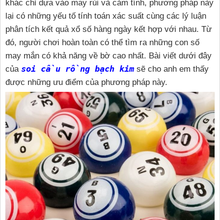
khác chỉ dựa vào may rủi và cảm tính, phương pháp này
lại có những yếu tố tính toán xác suất cùng các lý luận
phân tích kết quả xổ số hàng ngày kết hợp với nhau. Từ
đó, người chơi hoàn toàn có thể tìm ra những con số
may mắn có khả năng về bờ cao nhất. Bài viết dưới đây
soi cầu rồng bạch kim
của
sẽ cho anh em thấy
được những ưu điểm của phương pháp này.