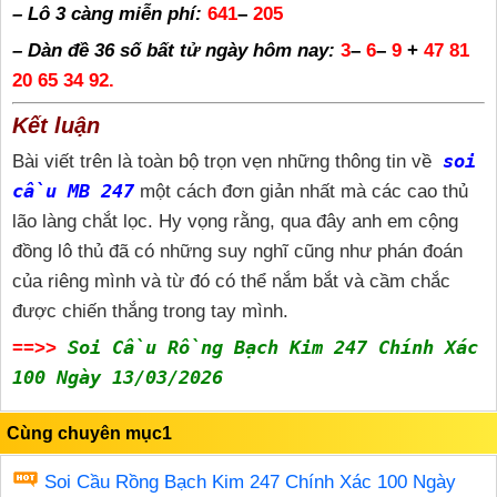
– Lô 3 càng miễn phí:
641
–
205
– Dàn đề 36 số bất tử ngày hôm nay:
3
–
6
–
9
+
47 81
20 65 34 92.
Kết luận
soi
Bài viết trên là toàn bộ trọn vẹn những thông tin về
cầu MB 247
một cách đơn giản nhất mà các cao thủ
lão làng chắt lọc. Hy vọng rằng, qua đây anh em cộng
đồng lô thủ đã có những suy nghĩ cũng như phán đoán
của riêng mình và từ đó có thể nắm bắt và cầm chắc
được chiến thắng trong tay mình.
Soi Cầu Rồng Bạch Kim 247 Chính Xác
==>>
100 Ngày 13/03/2026
Cùng chuyên mục1
Soi Cầu Rồng Bạch Kim 247 Chính Xác 100 Ngày