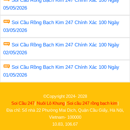
Soi Cầu Rồng Bạch Kim 247 Chính Xác 100 Ngày
05/05/2026
Soi Cầu Rồng Bạch Kim 247 Chính Xác 100 Ngày
03/05/2026
Soi Cầu Rồng Bạch Kim 247 Chính Xác 100 Ngày
02/05/2026
Soi Cầu Rồng Bạch Kim 247 Chính Xác 100 Ngày
01/05/2026
©Copyright 2024- 2028
Soi Cầu 247
|
Nuôi Lô Khung
|
Soi cầu 247 rồng bạch kim
|
Địa chỉ:
Số nhà 22 Phường Mai Dịch
,
Quận Cầu Giấy, Hà Nội
,
Vietnam
-
100000
10.83
,
106.67