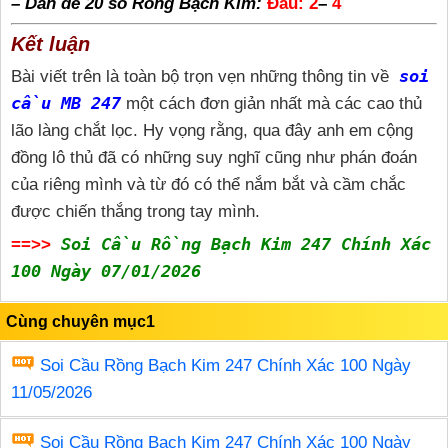
– Dàn đề 20 số Rồng Bạch Kim:
Đầu: 2
–
4
Kết luận
soi
Bài viết trên là toàn bộ trọn vẹn những thông tin về
cầu MB 247
một cách đơn giản nhất mà các cao thủ
lão làng chắt lọc. Hy vọng rằng, qua đây anh em cộng
đồng lô thủ đã có những suy nghĩ cũng như phán đoán
của riêng mình và từ đó có thể nắm bắt và cầm chắc
được chiến thắng trong tay mình.
Soi Cầu Rồng Bạch Kim 247 Chính Xác
==>>
100 Ngày 07/01/2026
Cùng chuyên mục1
Soi Cầu Rồng Bạch Kim 247 Chính Xác 100 Ngày
11/05/2026
Soi Cầu Rồng Bạch Kim 247 Chính Xác 100 Ngày