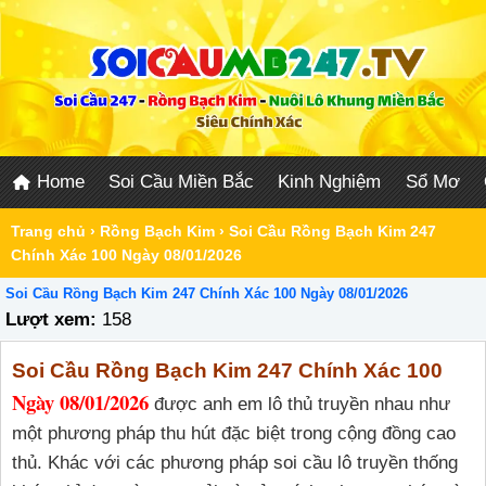
Home
Soi Cầu Miền Bắc
Kinh Nghiệm
Sổ Mơ
Trang chủ
›
Rồng Bạch Kim
›
Soi Cầu Rồng Bạch Kim 247
Chính Xác 100 Ngày 08/01/2026
Soi Cầu Rồng Bạch Kim 247 Chính Xác 100 Ngày 08/01/2026
Lượt xem:
158
Soi Cầu Rồng Bạch Kim 247 Chính Xác 100
Ngày 08/01/2026
được anh em lô thủ truyền nhau như
một phương pháp thu hút đặc biệt trong cộng đồng cao
thủ. Khác với các phương pháp soi cầu lô truyền thống