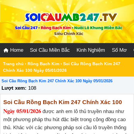
Home
Soi Cầu Miền Bắc
Kinh Nghiệm
Sổ Mơ
Trang chủ
›
Rồng Bạch Kim
›
Soi Cầu Rồng Bạch Kim 247
Chính Xác 100 Ngày 05/01/2026
Soi Cầu Rồng Bạch Kim 247 Chính Xác 100 Ngày 05/01/2026
Lượt xem:
108
Soi Cầu Rồng Bạch Kim 247 Chính Xác 100
Ngày 05/01/2026
được anh em lô thủ truyền nhau như
một phương pháp thu hút đặc biệt trong cộng đồng cao
thủ. Khác với các phương pháp soi cầu lô truyền thống