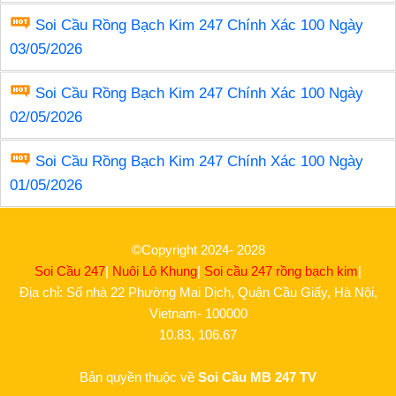
Soi Cầu Rồng Bạch Kim 247 Chính Xác 100 Ngày
03/05/2026
Soi Cầu Rồng Bạch Kim 247 Chính Xác 100 Ngày
02/05/2026
Soi Cầu Rồng Bạch Kim 247 Chính Xác 100 Ngày
01/05/2026
©Copyright 2024- 2028
Soi Cầu 247
|
Nuôi Lô Khung
|
Soi cầu 247 rồng bạch kim
|
Địa chỉ:
Số nhà 22 Phường Mai Dịch
,
Quận Cầu Giấy, Hà Nội
,
Vietnam
-
100000
10.83
,
106.67
Bản quyền thuộc về
Soi Cầu MB 247 TV