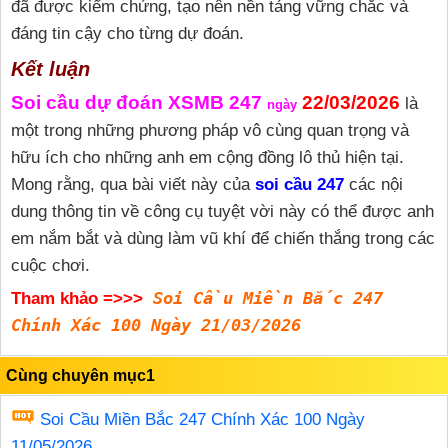
đã được kiểm chứng, tạo nên nền tảng vững chắc và
đáng tin cậy cho từng dự đoán.
Kết luận
Soi cầu dự đoán XSMB 247
22/03/2026
là
ngày
một trong những phương pháp vô cùng quan trọng và
hữu ích cho những anh em cộng đồng lô thủ hiện tại.
Mong rằng, qua bài viết này của
soi cầu 247
các nội
dung thông tin về công cụ tuyệt vời này có thể được anh
em nắm bắt và dùng làm vũ khí để chiến thắng trong các
cuộc chơi.
Soi Cầu Miền Bắc 247
Tham khảo =>>>
Chính Xác 100 Ngày 21/03/2026
Cùng chuyên mục1
Soi Cầu Miền Bắc 247 Chính Xác 100 Ngày
11/05/2026