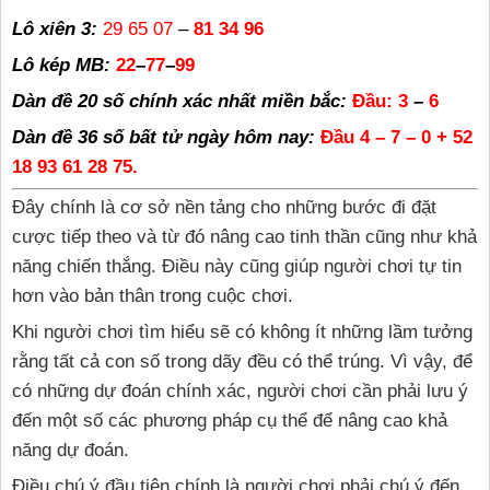
Lô xiên 3:
29 65 07
–
81 34 96
Lô kép MB:
22
–
77
–
99
Dàn đề 20 số chính xác nhất miền bắc:
Đầu: 3
–
6
Dàn đề 36 số bất tử ngày hôm nay:
Đầu 4 – 7 – 0 + 52
18 93 61 28 75.
Đây chính là cơ sở nền tảng cho những bước đi đặt
cược tiếp theo và từ đó nâng cao tinh thần cũng như khả
năng chiến thắng. Điều này cũng giúp người chơi tự tin
hơn vào bản thân trong cuộc chơi.
Khi người chơi tìm hiểu sẽ có không ít những lầm tưởng
rằng tất cả con số trong dãy đều có thể trúng. Vì vậy, để
có những dự đoán chính xác, người chơi cần phải lưu ý
đến một số các phương pháp cụ thể để nâng cao khả
năng dự đoán.
Điều chú ý đầu tiên chính là người chơi phải chú ý đến