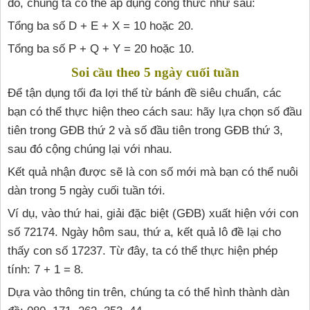
đó, chúng ta có thể áp dụng công thức như sau:
Tổng ba số
D +
E +
X =
10 hoặc 20.
Tổng ba số
P +
Q
+
Y
= 20 hoặc 10.
Soi cầu theo 5 ngày cuối tuần
Để tận dụng tối đa lợi thế từ bánh đề siêu chuẩn, các
bạn có thể thực hiện theo cách sau: hãy lựa chọn số đầu
tiên trong GĐB thứ 2 và số đầu tiên trong GĐB thứ 3,
sau đó cộng chúng lại với nhau.
Kết quả nhận được sẽ là con số mới mà bạn có thể nuôi
dàn trong 5 ngày cuối tuần tới.
Ví dụ, vào thứ hai, giải đặc biệt (GĐB) xuất hiện với con
số 72174. Ngày hôm sau, thứ a, kết quả lô đề lại cho
thấy con số 17237. Từ đây, ta có thể thực hiện phép
tính: 7 + 1 = 8.
Dựa vào thông tin trên, chúng ta có thể hình thành dàn