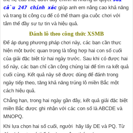
cầu 247 chính xác
giúp anh em nâng cao khả năng
và trang bị công cụ để có thể tham gia cuộc chơi với
tâm thế đầy sự tự tin và hiệu quả.
Đánh lô theo công thức XSMB
Để áp dụng phương pháp chơi này, các bạn cần thực
hiện một bước quan trọng là tổng hợp hai con số cuối
của giải đặc biệt từ hai ngày trước. Sau khi có được hai
số này, các bạn chỉ cần cộng chúng lại để tìm ra kết quả
cuối cùng. Kết quả này sẽ được dùng để đánh trong
ngày tiếp theo, tăng khả năng trúng lô miền Bắc một
cách hiệu quả.
Chẳng hạn, trong hai ngày gần đây, kết quả giải đặc biệt
miền Bắc được ghi nhận với các con số là ABCDE và
MNOPQ.
Khi lựa chọn hai số cuối, người hãy lấy DE và PQ. Từ