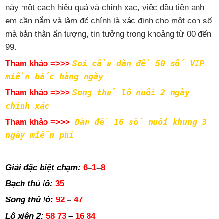
này một cách hiệu quả và chính xác, việc đầu tiên anh
em cần nắm và làm đó chính là xác định cho một con số
mà bản thân ấn tượng, tin tưởng trong khoảng từ 00 đến
99.
Soi cầu dàn đề 50 số VIP
Tham khảo =>>>
miền bắc hàng ngày
Song thủ lô nuôi 2 ngày
Tham khảo =>>>
chính xác
Dàn đề 16 số nuôi khung 3
Tham khảo =>>>
ngày miễn phí
Giải đặc biệt chạm:
6
–
1
–
8
Bạch thủ lô:
35
Song thủ lô:
92
–
47
Lô xiên 2:
58 73
–
16 84