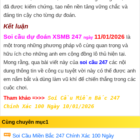
đã được kiểm chứng, tạo nên nền tảng vững chắc và
đáng tin cậy cho từng dự đoán.
Kết luận
Soi cầu dự đoán XSMB 247
11/01/2026
là
ngày
một trong những phương pháp vô cùng quan trọng và
hữu ích cho những anh em cộng đồng lô thủ hiện tại.
Mong rằng, qua bài viết này của
soi cầu 247
các nội
dung thông tin về công cụ tuyệt vời này có thể được anh
em nắm bắt và dùng làm vũ khí để chiến thắng trong các
cuộc chơi.
Soi Cầu Miền Bắc 247
Tham khảo =>>>
Chính Xác 100 Ngày 10/01/2026
Cùng chuyên mục1
Soi Cầu Miền Bắc 247 Chính Xác 100 Ngày