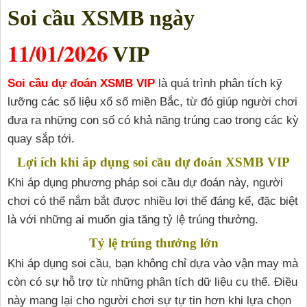
Soi cầu XSMB ngày
11/01/2026
VIP
Soi cầu dự đoán XSMB VIP
là quá trình phân tích kỹ
lưỡng các số liệu xổ số miền Bắc, từ đó giúp người chơi
đưa ra những con số có khả năng trúng cao trong các kỳ
quay sắp tới.
Lợi ích khi áp dụng soi cầu dự đoán XSMB VIP
Khi áp dụng phương pháp soi cầu dự đoán này, người
chơi có thể nắm bắt được nhiều lợi thế đáng kể, đặc biệt
là với những ai muốn gia tăng tỷ lệ trúng thưởng.
Tỷ lệ trúng thưởng lớn
Khi áp dụng soi cầu, bạn không chỉ dựa vào vận may mà
còn có sự hỗ trợ từ những phân tích dữ liệu cụ thể. Điều
này mang lại cho người chơi sự tự tin hơn khi lựa chọn