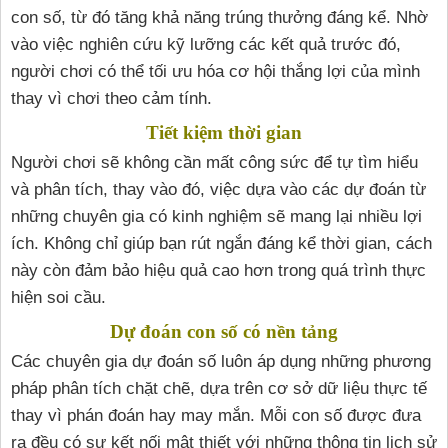
con số, từ đó tăng khả năng trúng thưởng đáng kể. Nhờ
vào việc nghiên cứu kỹ lưỡng các kết quả trước đó,
người chơi có thể tối ưu hóa cơ hội thắng lợi của mình
thay vì chơi theo cảm tính.
Tiết kiệm thời gian
Người chơi sẽ không cần mất công sức để tự tìm hiểu
và phân tích, thay vào đó, việc dựa vào các dự đoán từ
những chuyên gia có kinh nghiệm sẽ mang lại nhiều lợi
ích. Không chỉ giúp bạn rút ngắn đáng kể thời gian, cách
này còn đảm bảo hiệu quả cao hơn trong quá trình thực
hiện soi cầu.
Dự đoán con số có nền tảng
Các chuyên gia dự đoán số luôn áp dụng những phương
pháp phân tích chặt chẽ, dựa trên cơ sở dữ liệu thực tế
thay vì phán đoán hay may mắn. Mỗi con số được đưa
ra đều có sự kết nối mật thiết với những thông tin lịch sử