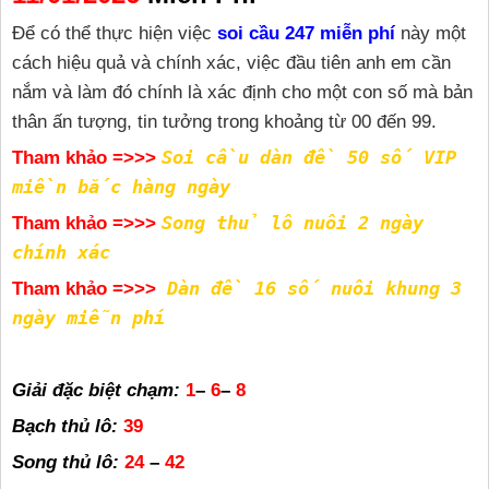
Để có thể thực hiện việc
soi cầu 247 miễn phí
này một
cách hiệu quả và chính xác, việc đầu tiên anh em cần
nắm và làm đó chính là xác định cho một con số mà bản
thân ấn tượng, tin tưởng trong khoảng từ 00 đến 99.
Soi cầu dàn đề 50 số VIP
Tham khảo =>>>
miền bắc hàng ngày
Song thủ lô nuôi 2 ngày
Tham khảo =>>>
chính xác
Dàn đề 16 số nuôi khung 3
Tham khảo =>>>
ngày miễn phí
Giải đặc biệt chạm:
1
–
6
–
8
Bạch thủ lô:
39
Song thủ lô:
24
–
42