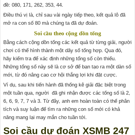
đề: 080, 171, 262, 353, 44.
Điều thú vị là, chỉ sau vài ngày tiếp theo, kết quả lô đã
mở ra con số 80 mà chúng ta đã dự đoán.
Soi cầu theo cộng dồn tổng
Bằng cách cộng dồn tổng các kết quả từ từng giải, người
chơi có thể hình thành một dãy số tổng hợp. Qua đó,
hãy kiểm tra để xác định những tổng số còn thiếu.
Những tổng số này sẽ là cơ sở để bạn tạo ra một dàn số
mới, từ đó nâng cao cơ hội thắng lợi khi đặt cược.
Ví dụ, sau khi tiến hành đã thống kê giải đặc biệt trong
một tuần qua, người đã ghi nhận được các tổng số là 2,
6, 6, 9, 7, 7 và 3. Từ đây, anh em hoàn toàn có thể phân
tích và suy luận để tìm ra những con số mới có khả
năng mang lại may mắn cho tuần tới.
Soi cầu dự đoán XSMB 247