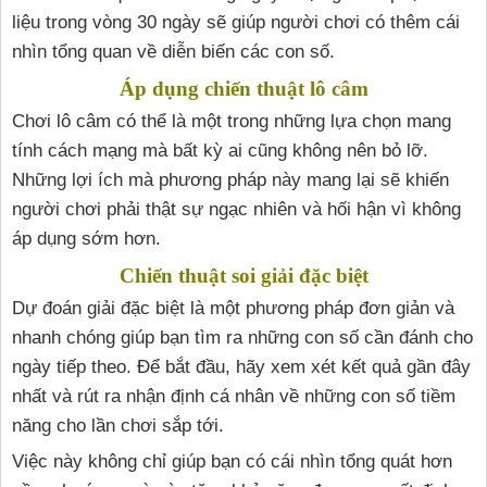
liệu trong vòng 30 ngày sẽ giúp người chơi có thêm cái
nhìn tổng quan về diễn biến các con số.
Áp dụng chiến thuật lô câm
Chơi lô câm có thể là một trong những lựa chọn mang
tính cách mạng mà bất kỳ ai cũng không nên bỏ lỡ.
Những lợi ích mà phương pháp này mang lại sẽ khiến
người chơi phải thật sự ngạc nhiên và hối hận vì không
áp dụng sớm hơn.
Chiến thuật soi giải đặc biệt
Dự đoán giải đặc biệt là một phương pháp đơn giản và
nhanh chóng giúp bạn tìm ra những con số cần đánh cho
ngày tiếp theo. Để bắt đầu, hãy xem xét kết quả gần đây
nhất và rút ra nhận định cá nhân về những con số tiềm
năng cho lần chơi sắp tới.
Việc này không chỉ giúp bạn có cái nhìn tổng quát hơn