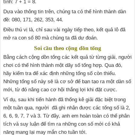
tính: 7 + 1 = 8.
Dựa vào thông tin trên, chúng ta có thể hình thành dàn
đề: 080, 171, 262, 353, 44.
Điều thú vị là, chỉ sau vài ngày tiếp theo, kết quả lô đã
mở ra con số 80 mà chúng ta đã dự đoán.
Soi cầu theo cộng dồn tổng
Bằng cách cộng dồn tổng các kết quả từ từng giải, người
chơi có thể hình thành một dãy số tổng hợp. Qua đó,
hãy kiểm tra để xác định những tổng số còn thiếu.
Những tổng số này sẽ là cơ sở để bạn tạo ra một dàn số
mới, từ đó nâng cao cơ hội thắng lợi khi đặt cược.
Ví dụ, sau khi tiến hành đã thống kê giải đặc biệt trong
một tuần qua, người đã ghi nhận được các tổng số là 2,
6, 6, 9, 7, 7 và 3. Từ đây, anh em hoàn toàn có thể phân
tích và suy luận để tìm ra những con số mới có khả
năng mang lại may mắn cho tuần tới.