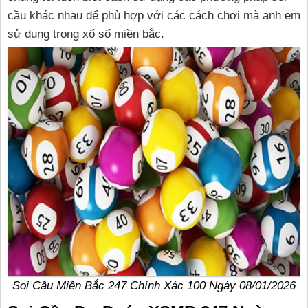
cầu khác nhau để phù hợp với các cách chơi mà anh em
sử dụng trong xổ số miền bắc.
Soi Cầu Miền Bắc 247 Chính Xác 100 Ngày 08/01/2026