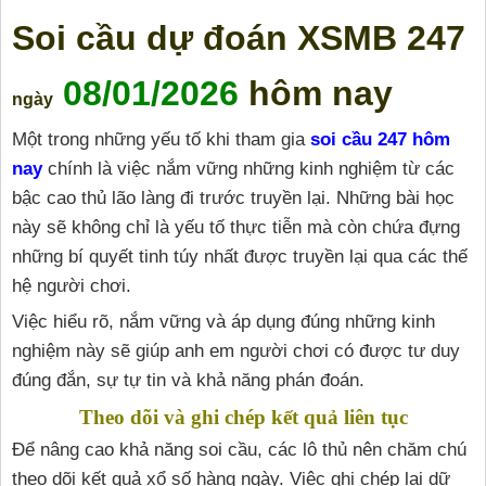
Soi cầu dự đoán XSMB 247
08/01/2026
hôm nay
ngày
Một trong những yếu tố khi tham gia
soi cầu 247 hôm
nay
chính là việc nắm vững những kinh nghiệm từ các
bậc cao thủ lão làng đi trước truyền lại. Những bài học
này sẽ không chỉ là yếu tố thực tiễn mà còn chứa đựng
những bí quyết tinh túy nhất được truyền lại qua các thế
hệ người chơi.
Việc hiểu rõ, nắm vững và áp dụng đúng những kinh
nghiệm này sẽ giúp anh em người chơi có được tư duy
đúng đắn, sự tự tin và khả năng phán đoán.
Theo dõi và ghi chép kết quả liên tục
Để nâng cao khả năng soi cầu, các lô thủ nên chăm chú
theo dõi kết quả xổ số hàng ngày. Việc ghi chép lại dữ