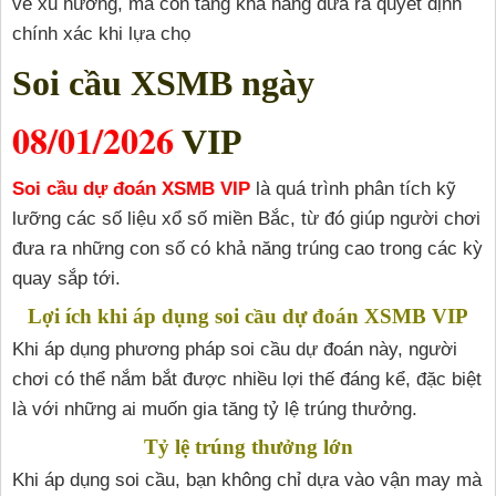
về xu hướng, mà còn tăng khả năng đưa ra quyết định
chính xác khi lựa chọ
Soi cầu XSMB ngày
08/01/2026
VIP
Soi cầu dự đoán XSMB VIP
là quá trình phân tích kỹ
lưỡng các số liệu xổ số miền Bắc, từ đó giúp người chơi
đưa ra những con số có khả năng trúng cao trong các kỳ
quay sắp tới.
Lợi ích khi áp dụng soi cầu dự đoán XSMB VIP
Khi áp dụng phương pháp soi cầu dự đoán này, người
chơi có thể nắm bắt được nhiều lợi thế đáng kể, đặc biệt
là với những ai muốn gia tăng tỷ lệ trúng thưởng.
Tỷ lệ trúng thưởng lớn
Khi áp dụng soi cầu, bạn không chỉ dựa vào vận may mà