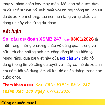
thay vì phán đoán hay may mắn. Mỗi con số được đưa
ra đều có sự kết nối mật thiết với những thông tin lịch sử
đã được kiểm chứng, tạo nên nền tảng vững chắc và
đáng tin cậy cho từng dự đoán.
Kết luận
Soi cầu dự đoán XSMB 247
08/01/2026
là
ngày
một trong những phương pháp vô cùng quan trọng và
hữu ích cho những anh em cộng đồng lô thủ hiện tại.
Mong rằng, qua bài viết này của
soi cầu 247
các nội
dung thông tin về công cụ tuyệt vời này có thể được anh
em nắm bắt và dùng làm vũ khí để chiến thắng trong các
cuộc chơi.
Soi Cầu Miền Bắc 247
Tham khảo =>>>
Chính Xác 100 Ngày 07/01/2026
Cùng chuyên mục1