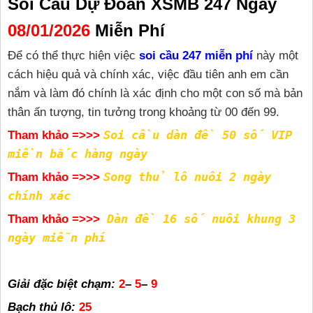
Soi Cầu Dự Đoán XSMB 247 Ngày
08/01/2026
Miễn Phí
Để có thể thực hiện việc
soi cầu 247 miễn phí
này một
cách hiệu quả và chính xác, việc đầu tiên anh em cần
nắm và làm đó chính là xác định cho một con số mà bản
thân ấn tượng, tin tưởng trong khoảng từ 00 đến 99.
Soi cầu dàn đề 50 số VIP
Tham khảo =>>>
miền bắc hàng ngày
Song thủ lô nuôi 2 ngày
Tham khảo =>>>
chính xác
Dàn đề 16 số nuôi khung 3
Tham khảo =>>>
ngày miễn phí
Giải đặc biệt chạm:
2
–
5
–
9
Bạch thủ lô:
25