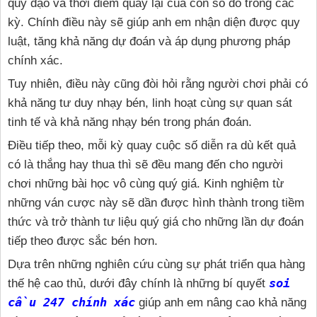
quỹ đạo và thời điểm quay lại của con số đó trong các
kỳ. Chính điều này sẽ giúp anh em nhận diện được quy
luật, tăng khả năng dự đoán và áp dụng phương pháp
chính xác.
Tuy nhiên, điều này cũng đòi hỏi rằng người chơi phải có
khả năng tư duy nhạy bén, linh hoạt cùng sự quan sát
tinh tế và khả năng nhạy bén trong phán đoán.
Điều tiếp theo, mỗi kỳ quay cuộc số diễn ra dù kết quả
có là thắng hay thua thì sẽ đều mang đến cho người
chơi những bài học vô cùng quý giá. Kinh nghiệm từ
những ván cược này sẽ dần được hình thành trong tiềm
thức và trở thành tư liệu quý giá cho những lần dự đoán
tiếp theo được sắc bén hơn.
Dựa trên những nghiên cứu cùng sự phát triển qua hàng
soi
thế hệ cao thủ, dưới đây chính là những bí quyết
cầu 247 chính xác
giúp anh em nâng cao khả năng