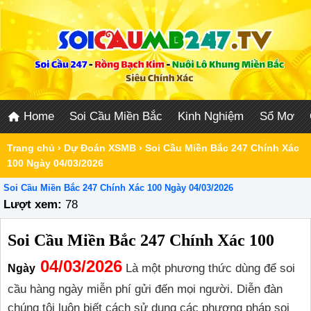
Home
Soi Cầu Miền Bắc
Kinh Nghiệm
Sổ Mơ
Trang chủ
›
Dự Đoán XSMB
›
Soi Cầu Miền Bắc 247 Chính Xác
100 Ngày 04/03/2026
Soi Cầu Miền Bắc 247 Chính Xác 100 Ngày 04/03/2026
Lượt xem:
78
Soi Cầu Miền Bắc 247 Chính Xác 100
04/03/2026
Là một phương thức dùng để soi
Ngày
cầu hàng ngày miễn phí gửi đến mọi người. Diễn đàn
chúng tôi luôn biết cách sử dụng các phương pháp soi