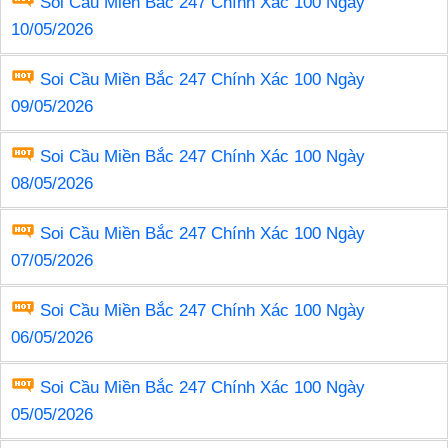
Soi Cầu Miền Bắc 247 Chính Xác 100 Ngày
10/05/2026
Soi Cầu Miền Bắc 247 Chính Xác 100 Ngày
09/05/2026
Soi Cầu Miền Bắc 247 Chính Xác 100 Ngày
08/05/2026
Soi Cầu Miền Bắc 247 Chính Xác 100 Ngày
07/05/2026
Soi Cầu Miền Bắc 247 Chính Xác 100 Ngày
06/05/2026
Soi Cầu Miền Bắc 247 Chính Xác 100 Ngày
05/05/2026