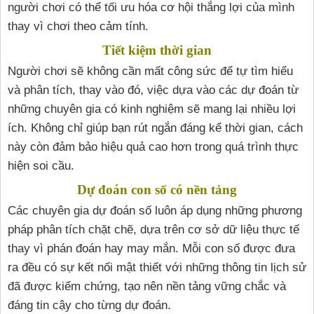
người chơi có thể tối ưu hóa cơ hội thắng lợi của mình
thay vì chơi theo cảm tính.
Tiết kiệm thời gian
Người chơi sẽ không cần mất công sức để tự tìm hiểu
và phân tích, thay vào đó, việc dựa vào các dự đoán từ
những chuyên gia có kinh nghiệm sẽ mang lại nhiều lợi
ích. Không chỉ giúp bạn rút ngắn đáng kể thời gian, cách
này còn đảm bảo hiệu quả cao hơn trong quá trình thực
hiện soi cầu.
Dự đoán con số có nền tảng
Các chuyên gia dự đoán số luôn áp dụng những phương
pháp phân tích chặt chẽ, dựa trên cơ sở dữ liệu thực tế
thay vì phán đoán hay may mắn. Mỗi con số được đưa
ra đều có sự kết nối mật thiết với những thông tin lịch sử
đã được kiểm chứng, tạo nên nền tảng vững chắc và
đáng tin cậy cho từng dự đoán.