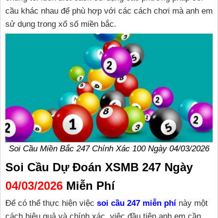
cầu khác nhau để phù hợp với các cách chơi mà anh em
sử dụng trong xổ số miền bắc.
Soi Cầu Miền Bắc 247 Chính Xác 100 Ngày 04/03/2026
Soi Cầu Dự Đoán XSMB 247 Ngày
04/03/2026
Miễn Phí
Để có thể thực hiện việc
soi cầu 247 miễn phí
này một
cách hiệu quả và chính xác, việc đầu tiên anh em cần