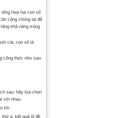
 tổng hợp hai con số
 cần cộng chúng lại để
 tăng khả năng trúng
với các con số là
ng công thức như sau:
ách sau: hãy lựa chọn
i với nhau.
n tới.
 thứ a, kết quả lô đề