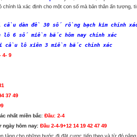
 chính là xác định cho một con số mà bản thân ấn tượng, t
i cầu dàn đề 30 số rồng bạch kim chính xá
n lô 6 số miền bắc hôm nay chính xác
i cầu lô xiên 3 miền bắc chính xác
- 4- 9
31
94 37 49
99
xác nhất miền bắc
:
Đầu: 2-4
tử ngày hôm nay:
Đầu 2-4-9+12 14 19 42 47 49
n tảng cho những bước đi đặt cược tiếp theo và từ đó nâng 