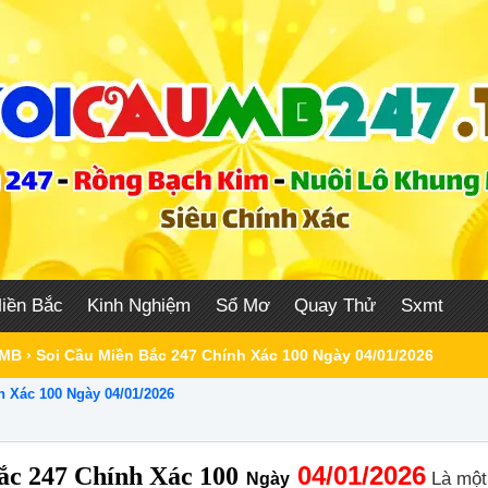
iền Bắc
Kinh Nghiệm
Sổ Mơ
Quay Thử
Sxmt
SMB
›
Soi Cầu Miền Bắc 247 Chính Xác 100 Ngày 04/01/2026
h Xác 100 Ngày 04/01/2026
04/01/2026
ắc 247 Chính Xác 100
Là một
Ngày