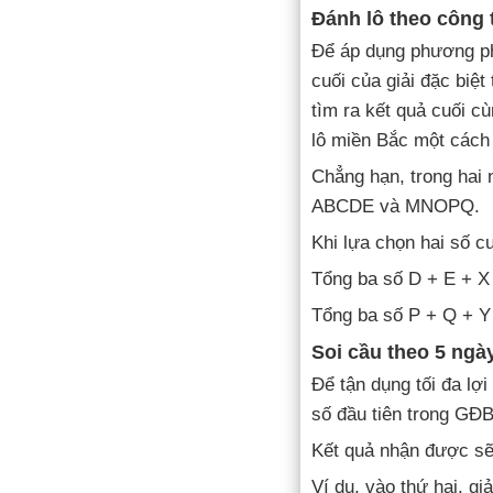
Đánh lô theo công
Để áp dụng phương ph
cuối của giải đặc biệ
tìm ra kết quả cuối c
lô miền Bắc một cách 
Chẳng hạn, trong hai 
ABCDE và MNOPQ.
Khi lựa chọn hai số c
Tổng ba số
D +
E +
X
Tổng ba số
P +
Q
+
Y
Soi cầu theo 5 ngà
Để tận dụng tối đa lợ
số đầu tiên trong GĐB
Kết quả nhận được sẽ 
Ví dụ, vào thứ hai, g