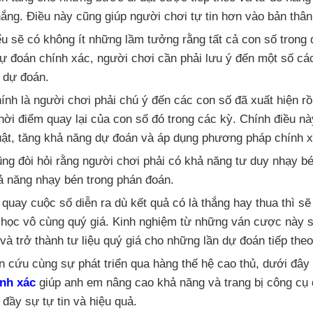
ắng. Điều này cũng giúp người chơi tự tin hơn vào bản thân
ểu sẽ có không ít những lầm tưởng rằng tất cả con số trong 
dự đoán chính xác, người chơi cần phải lưu ý đến một số c
 dự đoán.
hính là người chơi phải chú ý đến các con số đã xuất hiện rồ
thời điểm quay lại của con số đó trong các kỳ. Chính điều n
uật, tăng khả năng dự đoán và áp dụng phương pháp chính x
ũng đòi hỏi rằng người chơi phải có khả năng tư duy nhạy bé
hả năng nhạy bén trong phán đoán.
ỳ quay cuộc số diễn ra dù kết quả có là thắng hay thua thì 
 học vô cùng quý giá. Kinh nghiệm từ những ván cược này 
 và trở thành tư liệu quý giá cho những lần dự đoán tiếp th
 cứu cùng sự phát triển qua hàng thế hệ cao thủ, dưới đây 
ính xác
giúp anh em nâng cao khả năng và trang bị công cụ 
 đầy sự tự tin và hiệu quả.