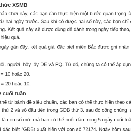
 thức XSMB
áp chơi này, các bạn cần thực hiện một bước quan trọng là
t từ hai ngày trước. Sau khi có được hai số này, các bạn chỉ
ùng. Kết quả này sẽ được dùng để đánh trong ngày tiếp theo,
hiệu quả.
ngày gần đây, kết quả giải đặc biệt miền Bắc được ghi nhận 
uối, người hãy lấy DE và PQ. Từ đó, chúng ta có thể áp dụ
 =
10 hoặc 20.
= 20 hoặc 10.
y cuối tuần
i thế từ bánh đề siêu chuẩn, các bạn có thể thực hiện theo c
 thứ 2 và số đầu tiên trong GĐB thứ 3, sau đó cộng chúng lạ
là con số mới mà bạn có thể nuôi dàn trong 5 ngày cuối tuầ
iải đặc biệt (GĐB) xuất hiện với con số 72174. Ngày hôm sau,