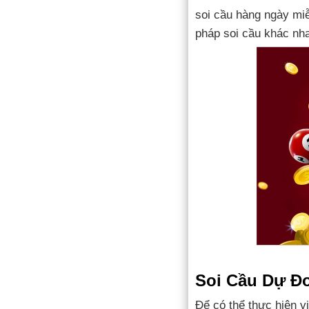
soi cầu hàng ngày miễ
pháp soi cầu khác nh
Soi Cầu Dự Đ
Để có thể thực hiện v