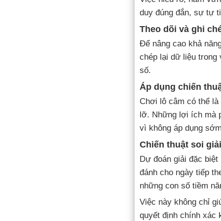
duy đúng đắn, sự tự t
Theo dõi và ghi ché
Để nâng cao khả năng 
chép lại dữ liệu tron
số.
Áp dụng chiến thuậ
Chơi lô câm có thể l
lỡ. Những lợi ích mà 
vì không áp dụng sớm
Chiến thuật soi giải
Dự đoán giải đặc biệ
đánh cho ngày tiếp th
những con số tiềm năn
Việc này không chỉ gi
quyết định chính xác 