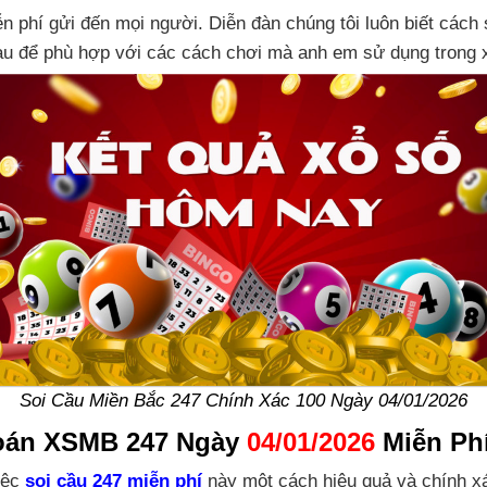
n phí gửi đến mọi người. Diễn đàn chúng tôi luôn biết các
au để phù hợp với các cách chơi mà anh em sử dụng trong 
Soi Cầu Miền Bắc 247 Chính Xác 100 Ngày 04/01/2026
oán XSMB 247 Ngày
04/01/2026
Miễn Ph
iệc
soi cầu 247 miễn phí
này một cách hiệu quả và chính xá