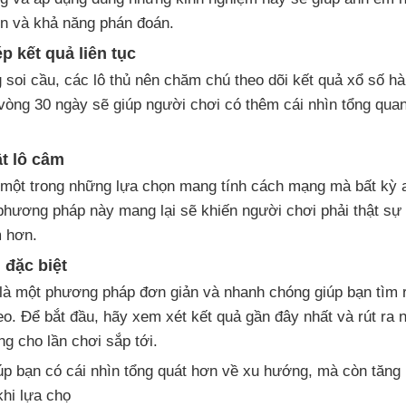
in và khả năng phán đoán.
p kết quả liên tục
soi cầu, các lô thủ nên chăm chú theo dõi kết quả xổ số hà
g vòng 30 ngày sẽ giúp người chơi có thêm cái nhìn tổng qua
t lô câm
à một trong những lựa chọn mang tính cách mạng mà bất kỳ 
phương pháp này mang lại sẽ khiến người chơi phải thật sự
 hơn.
 đặc biệt
t là một phương pháp đơn giản và nhanh chóng giúp bạn tìm
eo. Để bắt đầu, hãy xem xét kết quả gần đây nhất và rút ra 
g cho lần chơi sắp tới.
úp bạn có cái nhìn tổng quát hơn về xu hướng, mà còn tăng
khi lựa chọ