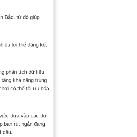
ền Bắc, từ đó giúp
.
iều lợi thế đáng kể,
g phân tích dữ liệu
ó tăng khả năng trúng
hơi có thể tối ưu hóa
 việc dựa vào các dự
úp bạn rút ngắn đáng
i cầu.