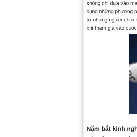
không chỉ dựa vào may
dụng những phương ph
từ những người chơi k
khi tham gia vào cuộc
Nắm bắt kinh ngh