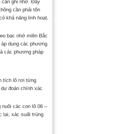
g cần ghi nhớ. Đây
không cần phải tốn
có khả năng linh hoạt,
theo bạc nhớ miền Bắc
 và áp dụng các phương
 và các phương pháp
tích lô rơi từng
p dự đoán chính xác
 nuôi các con lô 06 –
 lại, xác suất trúng