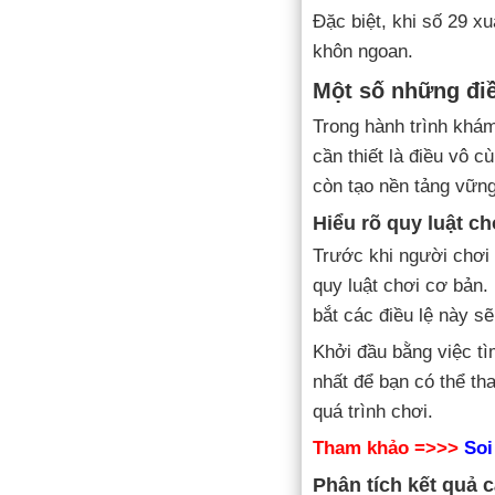
Đặc biệt, khi số 29 xu
khôn ngoan.
Một số những điề
Trong hành trình khám
cần thiết là điều vô 
còn tạo nền tảng vữn
Hiểu rõ quy luật ch
Trước khi người chơi 
quy luật chơi cơ bản.
bắt các điều lệ này s
Khởi đầu bằng việc tì
nhất để bạn có thể th
quá trình chơi.
Tham khảo =>>>
Soi
Phân tích kết quả 