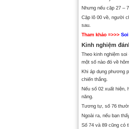
Nhưng nếu cặp 27 – 7
Cặp lô 00 về, người ch
sau.
Tham khảo =>>>
Soi
Kinh nghiệm đánh
Theo kinh nghiệm soi 
một số nào đó về hôm
Khi áp dụng phương ph
chiến thắng.
Nếu số 02 xuất hiện, h
năng.
Tương tự, số 76 thường
Ngoài ra, nếu bạn thấ
Số 74 và 89 cũng có th