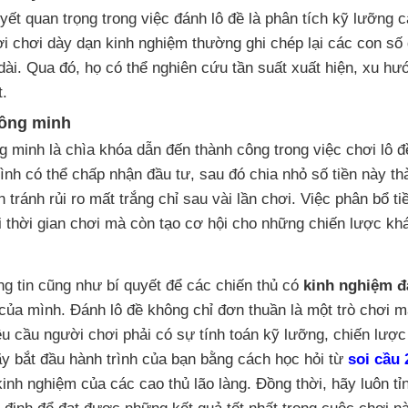
yết quan trọng trong việc đánh lô đề là phân tích kỹ lưỡng 
 chơi dày dạn kinh nghiệm thường ghi chép lại các con số 
dài. Qua đó, họ có thể nghiên cứu tần suất xuất hiện, xu hướ
t.
hông minh
ng minh là chìa khóa dẫn đến thành công trong việc chơi lô đ
nh có thể chấp nhận đầu tư, sau đó chia nhỏ số tiền này th
n tránh rủi ro mất trắng chỉ sau vài lần chơi. Việc phân bổ t
i thời gian chơi mà còn tạo cơ hội cho những chiến lược kh
g tin cũng như bí quyết để các chiến thủ có
kinh nghiệm đ
ủa mình. Đánh lô đề không chỉ đơn thuần là một trò chơi m
êu cầu người chơi phải có sự tính toán kỹ lưỡng, chiến lược
y bắt đầu hành trình của bạn bằng cách học hỏi từ
soi cầu
kinh nghiệm của các cao thủ lão làng. Đồng thời, hãy luôn tỉ