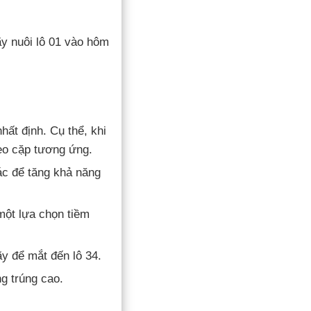
hãy nuôi lô 01 vào hôm
hất định. Cụ thể, khi
eo cặp tương ứng.
ác để tăng khả năng
 một lựa chọn tiềm
ãy để mắt đến lô 34.
ng trúng cao.