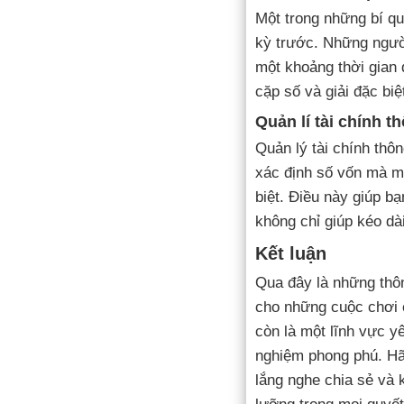
Một trong những bí qu
kỳ trước. Những người
một khoảng thời gian 
cặp số và giải đặc biệ
Quản lí tài chính t
Quản lý tài chính thô
xác định số vốn mà mì
biệt. Điều này giúp bạ
không chỉ giúp kéo dà
Kết luận
Qua đây là những thôn
cho những cuộc chơi c
còn là một lĩnh vực y
nghiệm phong phú. Hã
lắng nghe chia sẻ và 