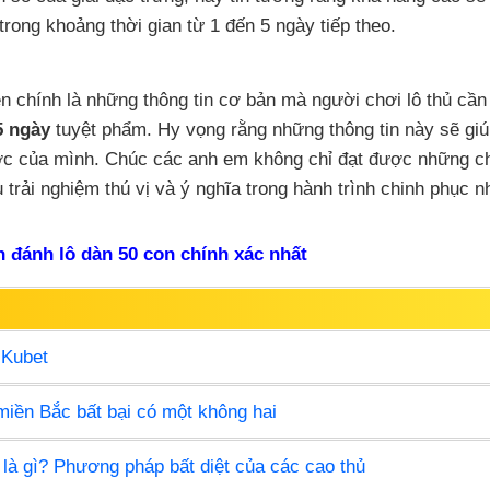
 trong khoảng thời gian từ 1 đến 5 ngày tiếp theo.
ên chính là những thông tin cơ bản mà người chơi lô thủ cần 
5 ngày
tuyệt phẩm. Hy vọng rằng những thông tin này sẽ gi
c của mình. Chúc các anh em không chỉ đạt được những ch
trải nghiệm thú vị và ý nghĩa trong hành trình chinh phục
 đánh lô dàn 50 con chính xác nhất
 Kubet
 miền Bắc bất bại có một không hai
 là gì? Phương pháp bất diệt của các cao thủ