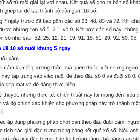
ữ số từ mỗi giải lại với nhau. Kết quả sẽ cho ra bốn số khá
nh ghép lại để tạo thành bộ dàn gồm 16 số.
ng 7 ngày trước đã bao gồm các số 23, 48, 83 và 72. Khi chú
 được những con số 5, 2, 1 và 9. Kết hợp các số này, chúng 
số như sau: 52, 25, 12, 21, 19, 91, 15, 51, 29, 92, 59, 95, 
 đề 10 số nuôi khung 5 ngày
uôi câm
ôi câm là một phương thức khá quen thuộc với những người 
ày tập trung vào việc nuôi đề theo đầu số 0 và đuôi số 0, 
áo đẹp mắt và dễ dàng thực hiện.
ý thuyết, nhưng thực tế, chiến thuật này lại mang đến hiệu 
n và độ chính xác khiến cho phương pháp này trở thành một
đề.
việc áp dụng phương pháp chơi dàn theo đầu đuôi câm, ngườ
n tích các giải đặc trưng trong bảng kết quả xổ số. Nếu an
n số của giải đặc trưng, hãy tin tưởng rằng khả năng cao sẽ