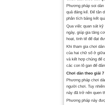
Phương pháp soi dàn đ
quả đáng kể. Để tận 
phân tích bảng kết qu
Qua việc quan sát kỹ 
ngày, giúp gia tăng cơ
hoạt, tinh tế để đạt đ
Khi tham gia chơi dàn 
của hai chữ số ở giữa
và kết hợp chúng để d
các con lô gan để đả
Chơi dàn theo giải 7
Phương pháp chơi dàn
người chơi. Tuy nhiên
này đã trở nên quen t
Phương pháp này được 