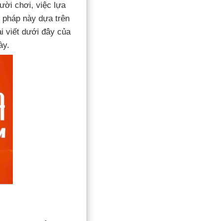
ười chơi, việc lựa
 pháp này dựa trên
i viết dưới đây của
ày.