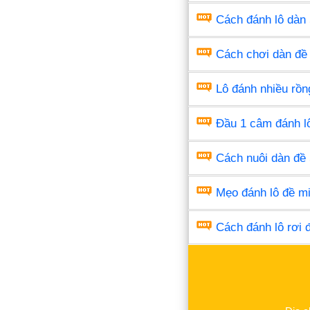
Cách đánh lô dàn 
Cách chơi dàn đề 
Lô đánh nhiều rồn
Đầu 1 câm đánh lô
Cách nuôi dàn đề 
Mẹo đánh lô đề mi
Cách đánh lô rơi 