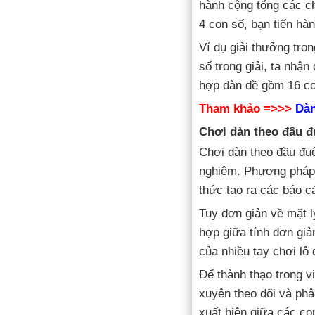
hành cộng tổng các ch
4 con số, bạn tiến hà
Ví dụ giải thưởng tro
số trong giải, ta nhận
hợp dàn đề gồm 16 con 
Tham khảo =>>>
Dàn
Chơi dàn theo đầu đ
Chơi dàn theo đầu đu
nghiệm. Phương pháp n
thức tạo ra các báo c
Tuy đơn giản về mặt l
hợp giữa tính đơn giả
của nhiều tay chơi lô 
Để thành thạo trong 
xuyên theo dõi và phâ
xuất hiện giữa các co