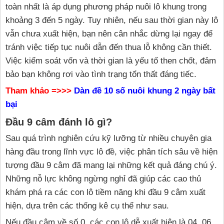
toàn nhất là áp dụng phương pháp nuôi lô khung trong
khoảng 3 đến 5 ngày. Tuy nhiên, nếu sau thời gian này lô
vẫn chưa xuất hiện, bạn nên cân nhắc dừng lại ngay để
tránh việc tiếp tục nuôi dẫn đến thua lỗ không cần thiết.
Việc kiểm soát vốn và thời gian là yếu tố then chốt, đảm
bảo bạn không rơi vào tình trạng tổn thất đáng tiếc.
Tham khảo =>>>
Dàn đề 10 số nuôi khung 2 ngày bất
bại
Đầu 9 câm đánh lô gì?
Sau quá trình nghiên cứu kỹ lưỡng từ nhiều chuyên gia
hàng đầu trong lĩnh vực lô đề, việc phân tích sâu về hiện
tượng đầu 9 câm đã mang lại những kết quả đáng chú ý.
Những nỗ lực không ngừng nghỉ đã giúp các cao thủ
khám phá ra các con lô tiềm năng khi đầu 9 câm xuất
hiện, dựa trên các thống kê cụ thể như sau.
Nếu đầu câm về số 0, các con lô dễ xuất hiện là 04, 06,