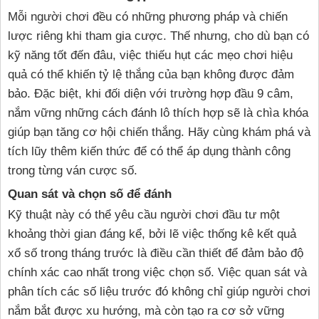
Mỗi người chơi đều có những phương pháp và chiến
lược riêng khi tham gia cược. Thế nhưng, cho dù bạn có
kỹ năng tốt đến đâu, việc thiếu hụt các mẹo chơi hiệu
quả có thể khiến tỷ lệ thắng của bạn không được đảm
bảo. Đặc biệt, khi đối diện với trường hợp đầu 9 câm,
nắm vững những cách đánh lô thích hợp sẽ là chìa khóa
giúp bạn tăng cơ hội chiến thắng. Hãy cùng khám phá và
tích lũy thêm kiến thức để có thể áp dụng thành công
trong từng ván cược số.
Quan sát và chọn số để đánh
Kỹ thuật này có thể yêu cầu người chơi đầu tư một
khoảng thời gian đáng kể, bởi lẽ việc thống kê kết quả
xổ số trong tháng trước là điều cần thiết để đảm bảo độ
chính xác cao nhất trong việc chọn số. Việc quan sát và
phân tích các số liệu trước đó không chỉ giúp người chơi
nắm bắt được xu hướng, mà còn tạo ra cơ sở vững